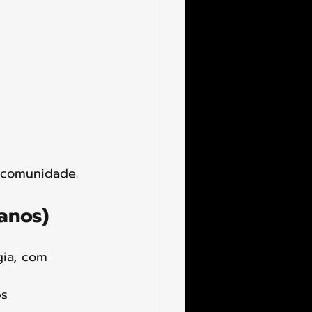
 comunidade. 
anos)
gia, com 
s 