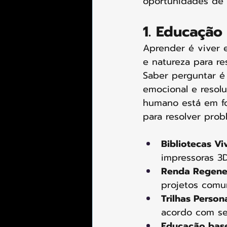
oportunidades de 
1. Educação
Aprender é viver e
e natureza para re
Saber perguntar é 
emocional e resolu
humano está em fo
para resolver probl
Bibliotecas Vi
impressoras 3
Renda Regener
projetos comun
Trilhas Person
acordo com seu
Educação base