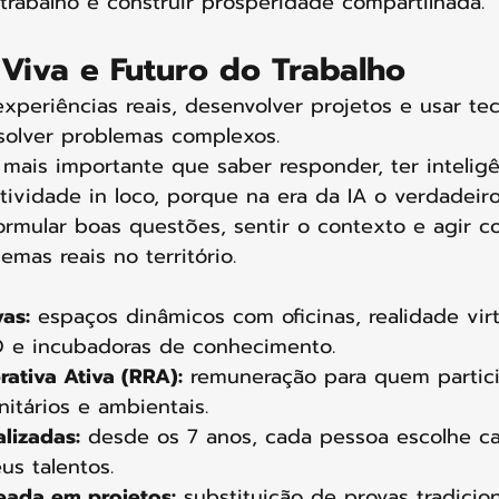
trabalho e construir prosperidade compartilhada.
 Viva e Futuro do Trabalho
xperiências reais, desenvolver projetos e usar tec
solver problemas complexos. 
mais importante que saber responder, ter inteligê
tividade in loco, porque na era da IA o verdadeiro
rmular boas questões, sentir o contexto e agir c
emas reais no território.
vas:
 espaços dinâmicos com oficinas, realidade virt
D e incubadoras de conhecimento.
ativa Ativa (RRA):
 remuneração para quem partic
itários e ambientais.
alizadas:
 desde os 7 anos, cada pessoa escolhe c
s talentos.
ada em projetos:
 substituição de provas tradicio