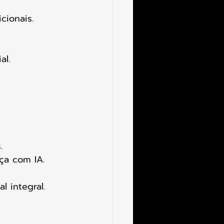
cionais.
l. 
.
iça com IA.
 integral.