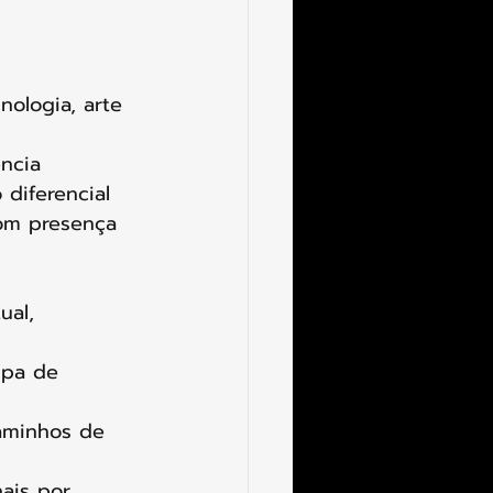
nologia, arte 
ncia 
 diferencial 
om presença 
ual, 
ipa de 
aminhos de 
nais por 