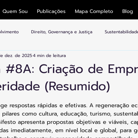
Quem Sou
Publicações
Mapa Completo
Blog
olvimento
Direito, Governança e Justiça
Sustentabilida
de dez. de 2025
4 min de leitura
mias
Economia Colaborativa e Plataformas
Cultura, Esp
a #8A: Criação de Emp
eridade (Resumido)
idades Inteligentes
Arquitetura e Transição
e respostas rápidas e efetivas. A regeneração e
pilares como cultura, educação, turismo, sustenta
ifesto apresenta propostas objetivas e viáveis, c
s imediatamente, em nível local e global, para g