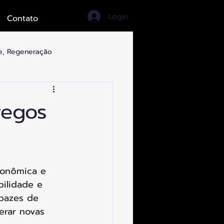
Login
Contato
de, Regeneração
ortes, Turismo, Artes
regos
conômica e 
bilidade e 
apazes de 
erar novas 