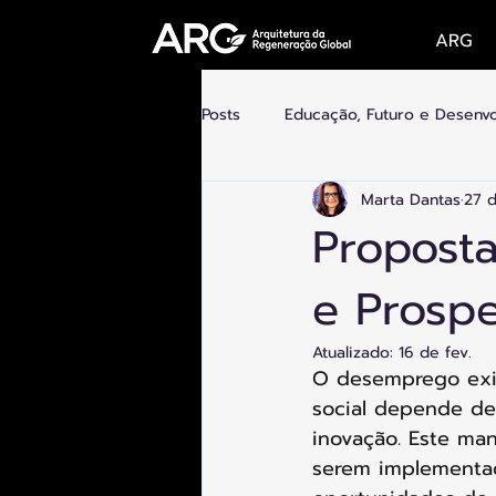
ARG
Posts
Educação, Futuro e Desenv
Marta Dantas
27 
Futuro do Trabalho, Novas Econo
Propost
e Prosp
Tecnologia e Humanidade
C
Atualizado:
16 de fev.
O desemprego exig
social depende de 
inovação. Este man
serem implementada