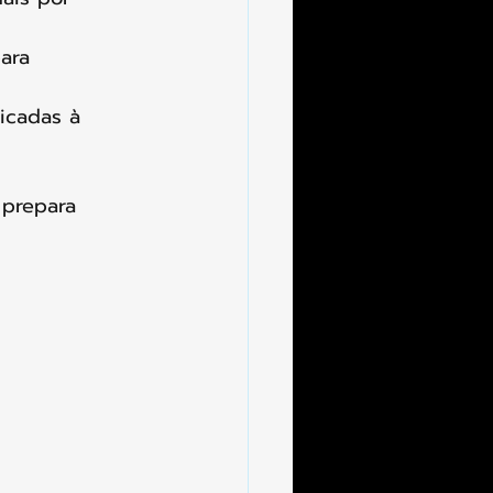
ara 
licadas à 
 prepara 