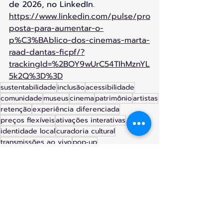
de 2026, no LinkedIn.
https://www.linkedin.com/pulse/pro
posta-para-aumentar-o-
p%C3%BAblico-dos-cinemas-marta-
raad-dantas-ficpf/?
trackingId=%2BOY9wUrC54TIhMznYL
5k2Q%3D%3D
sustentabilidade
inclusão
acessibilidade
comunidade
museus
cinema
patrimônio
artistas
retenção
experiência diferenciada
preços flexíveis
ativações interativas
identidade local
curadoria cultural
transmissões ao vivo
pop‑up
marketing inteligente
programação segmentada
fidelização
eventos comunitários.
polo cultural
atração imediata
sessões temáticas
combos promocionais
vouchers
mostra regional
campanhas segmentadas
lounge