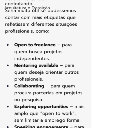
contratando.
Arquitetura e Transição
Seria muito útil se pudéssemos 
contar com mais etiquetas que 
refletissem diferentes situações 
profissionais, como:
Open to freelance
 – para 
quem busca projetos 
independentes.
Mentoring available
 – para 
quem deseja orientar outros 
profissionais.
Collaborating
 – para quem 
procura parcerias em projetos 
ou pesquisa.
Exploring opportunities
 – mais 
amplo que “open to work”, 
sem limitar a emprego formal.
Speaking engagements
 – para 