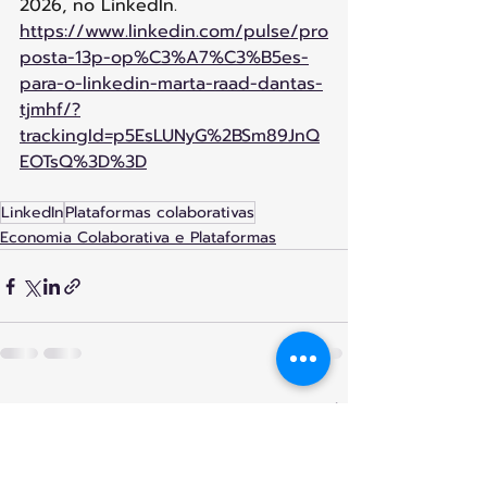
2026, no LinkedIn.
https://www.linkedin.com/pulse/pro
posta-13p-op%C3%A7%C3%B5es-
para-o-linkedin-marta-raad-dantas-
tjmhf/?
trackingId=p5EsLUNyG%2BSm89JnQ
EOTsQ%3D%3D
LinkedIn
Plataformas colaborativas
Economia Colaborativa e Plataformas
Posts recentes
Ver tudo