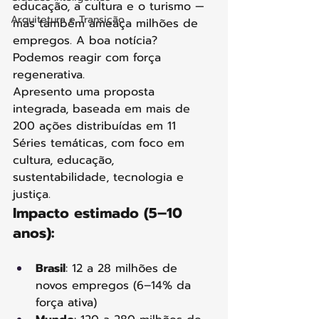
educação, a cultura e o turismo — 
Arquitetura e Transição
mas também ameaça milhões de 
empregos. A boa notícia? 
Podemos reagir com força 
regenerativa.
Apresento uma proposta 
integrada, baseada em mais de 
200 ações distribuídas em 11 
Séries temáticas, com foco em 
cultura, educação, 
sustentabilidade, tecnologia e 
justiça.
Impacto estimado (5–10 
anos):
Brasil
: 12 a 28 milhões de 
novos empregos (6–14% da 
força ativa)