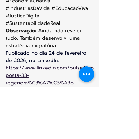
#EconomiaCriativa
#IndustriasDaVida
#EducacaoViva
#JusticaDigital
#SustentabilidadeReal
Observação:
 Ainda não revelei 
tudo. Também desenvolvi uma 
estratégia migratória.
Publicado no dia 
24 de fevereiro 
de 2026, no LinkedIn.
https://www.linkedin.com/pulse/pro
posta-33-
regenera%C3%A7%C3%A3o-
empregos-ai-marta-raad-dantas-
aqavf/?
trackingId=4CKBRQIm%2FSWTz3AD
m2K8Zg%3D%3D
educação viva
turismo sustentável
justiça digital
IA ética
economia criativa
upcycling
cultura regenerativa