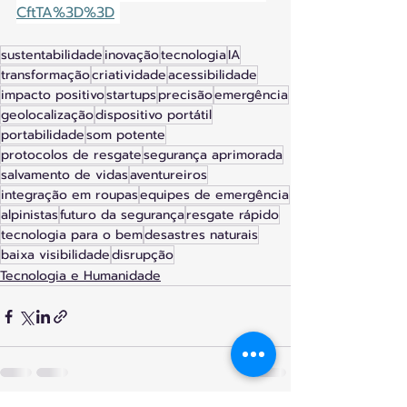
CftTA%3D%3D
sustentabilidade
inovação
tecnologia
IA
transformação
criatividade
acessibilidade
impacto positivo
startups
precisão
emergência
geolocalização
dispositivo portátil
portabilidade
som potente
protocolos de resgate
segurança aprimorada
salvamento de vidas
aventureiros
integração em roupas
equipes de emergência
alpinistas
futuro da segurança
resgate rápido
tecnologia para o bem
desastres naturais
baixa visibilidade
disrupção
Tecnologia e Humanidade