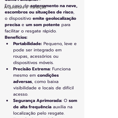
Em caso de 
soterramento na neve, 
Arquitetura e Transição
escombros ou situações de risco
, 
o dispositivo 
emite geolocalização 
precisa
 e 
um som potente
 para 
facilitar o resgate rápido. 
Benefícios:
Portabilidade:
 Pequeno, leve e 
pode ser integrado em 
roupas, acessórios ou 
dispositivos móveis.
Precisão Extrema:
 Funciona 
mesmo em 
condições 
adversas
, como baixa 
visibilidade e locais de difícil 
acesso.
Segurança Aprimorada:
 O 
som 
de alta frequência
 auxilia na 
localização pelo resgate.