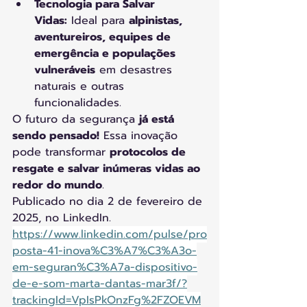
Tecnologia para Salvar 
Vidas:
 Ideal para 
alpinistas, 
aventureiros, equipes de 
emergência e populações 
vulneráveis
 em desastres 
naturais e outras 
funcionalidades.
O futuro da segurança 
já está 
sendo pensado!
 Essa inovação 
pode transformar 
protocolos de 
resgate e salvar inúmeras vidas ao 
redor do mundo
. 
Publicado no dia 2 de fevereiro de 
2025, no LinkedIn.
https://www.linkedin.com/pulse/pro
posta-41-inova%C3%A7%C3%A3o-
em-seguran%C3%A7a-dispositivo-
de-e-som-marta-dantas-mar3f/?
trackingId=VpIsPkOnzFg%2FZOEVM