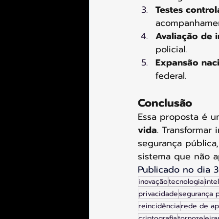
Testes contro
acompanhamento
Avaliação de 
policial.
Expansão naci
federal.
Conclusão
Essa proposta é um
vida
. Transformar 
segurança pública,
sistema que não a
Publicado no dia 
inovação
tecnologia
inte
privacidade
segurança p
reincidência
rede de ap
criptografia
tornozeleira