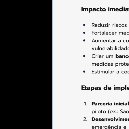
Impacto imedia
Reduzir riscos
Fortalecer med
Aumentar a co
vulnerabilidade
Criar um 
banc
medidas protet
Estimular a co
Etapas de impl
Parceria inicial
piloto (ex.: Sã
Desenvolvimen
emergência e i