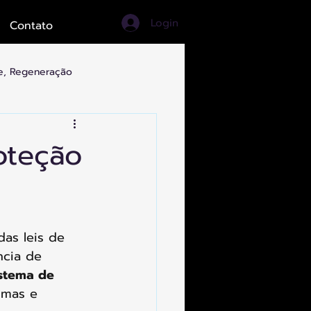
Login
Contato
de, Regeneração
ortes, Turismo, Artes
oteção
das leis de 
ncia de 
istema de 
imas e 