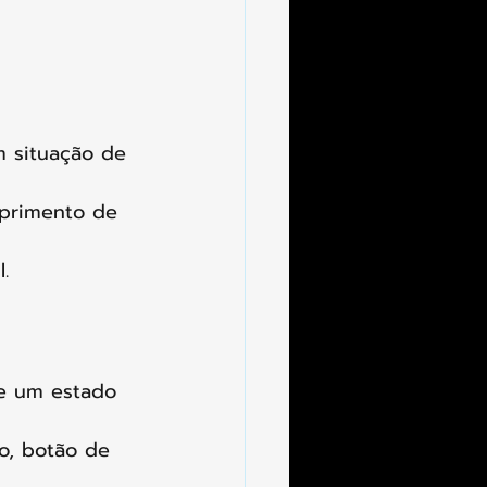
 situação de 
mprimento de 
.
de um estado 
ão, botão de 