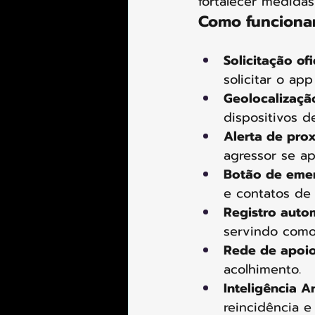
fortalecer medidas
Como funciona
Solicitação ofi
solicitar o ap
Geolocalizaçã
dispositivos d
Alerta de pro
agressor se ap
Botão de eme
e contatos de 
Registro auto
servindo como 
Rede de apoi
acolhimento.
Inteligência Ar
reincidência e