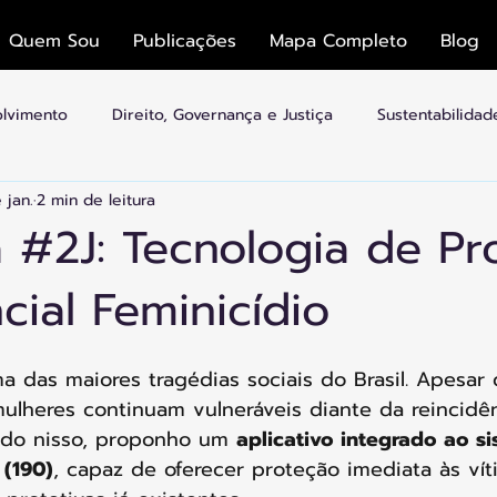
Quem Sou
Publicações
Mapa Completo
Blog
olvimento
Direito, Governança e Justiça
Sustentabilida
 jan.
2 min de leitura
mias
Economia Colaborativa e Plataformas
Cultura, Esp
 #2J: Tecnologia de Pr
ial Feminicídio
idades Inteligentes
Arquitetura e Transição
a das maiores tragédias sociais do Brasil. Apesar 
ulheres continuam vulneráveis diante da reincidê
ndo nisso, proponho um 
aplicativo integrado ao s
 (190)
, capaz de oferecer proteção imediata às vít