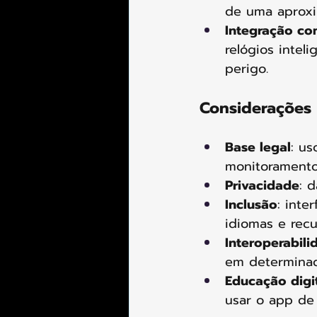
de uma aproxim
Integração co
relógios intel
perigo.
Considerações
Base legal
: us
monitoramento 
Privacidade
: 
Inclusão
: inte
idiomas e recu
Interoperabili
em determinad
Educação digi
usar o app de 