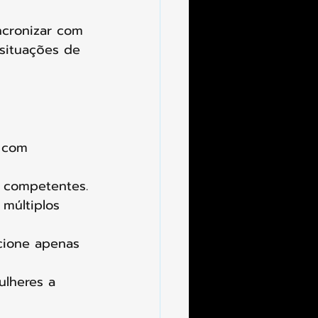
ncronizar com 
 situações de 
o com 
s competentes.
 múltiplos 
cione apenas 
ulheres a 