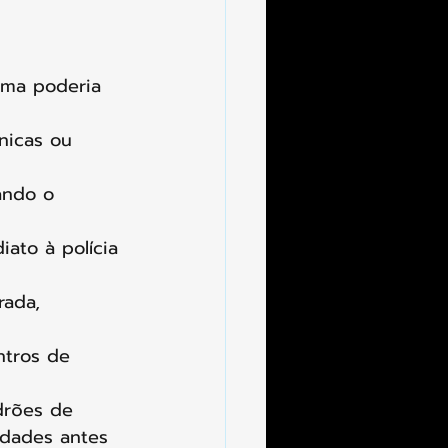
ima poderia 
nicas ou 
uando o 
ato à polícia 
rada, 
ntros de 
drões de 
idades antes 