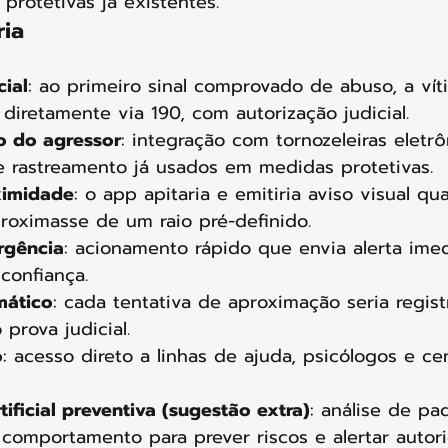
 protetivas já existentes.
ria
cial
: ao primeiro sinal comprovado de abuso, a vít
p diretamente via 190, com autorização judicial.
o do agressor
: integração com tornozeleiras eletrô
e rastreamento já usados em medidas protetivas.
ximidade
: o app apitaria e emitiria aviso visual q
roximasse de um raio pré-definido.
rgência
: acionamento rápido que envia alerta imedi
confiança.
mático
: cada tentativa de aproximação seria regist
prova judicial.
o
: acesso direto a linhas de ajuda, psicólogos e ce
tificial preventiva (sugestão extra)
: análise de pa
 comportamento para prever riscos e alertar autor