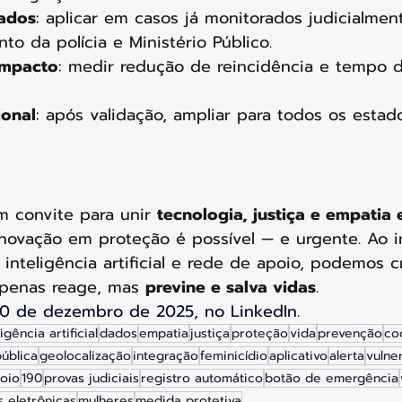
lados
: aplicar em casos já monitorados judicialmen
 da polícia e Ministério Público.
impacto
: medir redução de reincidência e tempo d
onal
: após validação, ampliar para todos os esta
 convite para unir 
tecnologia, justiça e empatia 
inovação em proteção é possível — e urgente. Ao i
 inteligência artificial e rede de apoio, podemos c
penas reage, mas 
previne e salva vidas
.
30 de dezembro de 2025, no LinkedIn.
ligência artificial
dados
empatia
justiça
proteção
vida
prevenção
co
ública
geolocalização
integração
feminicídio
aplicativo
alerta
vulne
oio
190
provas judiciais
registro automático
botão de emergência
s eletrônicas
mulheres
medida protetiva