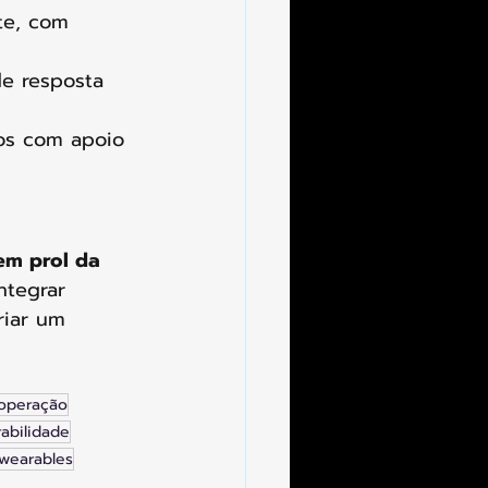
te, com 
e resposta 
dos com apoio 
em prol da 
ntegrar 
riar um 
operação
rabilidade
wearables