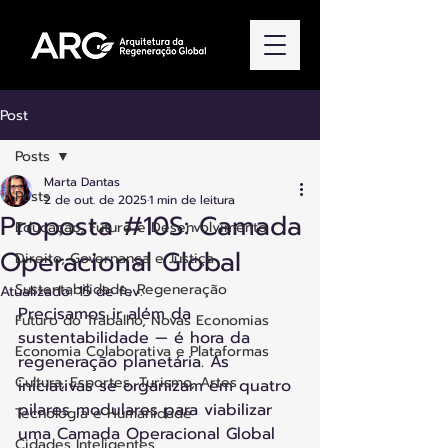
Post
Posts
Marta Dantas
Posts
2 de out. de 2025
1 min de leitura
Proposta #10S: Camada
Educação, Futuro e Desenvolvimento
Operacional Global
Direito, Governança e Justiça
Sustentabilidade, Regeneração
Atualizado:
15 de fev.
Precisamos ir além da 
Futuro do Trabalho, Novas Economias
sustentabilidade — é hora da 
Economia Colaborativa e Plataformas
regeneração planetária. As 
Cultura, Esportes, Turismo, Artes
iniciativas se organizam em quatro 
pilares modulares para viabilizar 
Tecnologia e Humanidade
uma Camada Operacional Global 
Cidades Inteligentes