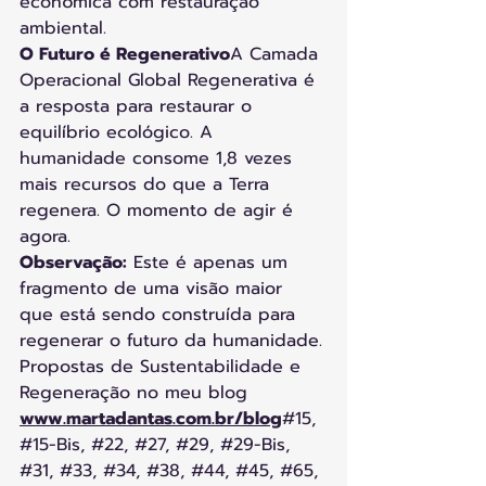
econômica com restauração 
ambiental.
O Futuro é Regenerativo
A Camada 
Operacional Global Regenerativa é 
a resposta para restaurar o 
equilíbrio ecológico. A 
humanidade consome 1,8 vezes 
mais recursos do que a Terra 
regenera. O momento de agir é 
agora.
Observação:
 Este é apenas um 
fragmento de uma visão maior 
que está sendo construída para 
regenerar o futuro da humanidade.
Propostas de Sustentabilidade e 
Regeneração no meu blog 
www.martadantas.com.br/blog
#15
, 
#15
-Bis, 
#22
, 
#27
, 
#29
, 
#29
-Bis, 
#31
, 
#33
, 
#34
, 
#38
, 
#44
, 
#45
, 
#65
, 