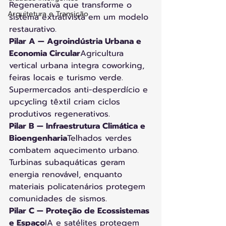
Regenerativa que transforme o 
Arquitetura e Transição
sistema extrativista em um modelo 
restaurativo.
Pilar A — Agroindústria Urbana e 
Economia Circular
Agricultura 
vertical urbana integra coworking, 
feiras locais e turismo verde. 
Supermercados anti-desperdício e 
upcycling têxtil criam ciclos 
produtivos regenerativos.
Pilar B — Infraestrutura Climática e 
Bioengenharia
Telhados verdes 
combatem aquecimento urbano. 
Turbinas subaquáticas geram 
energia renovável, enquanto 
materiais policatenários protegem 
comunidades de sismos.
Pilar C — Proteção de Ecossistemas 
e Espaço
IA e satélites protegem 