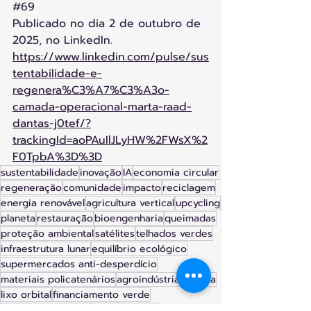
#69
Publicado no dia 2 de outubro de 
2025, no LinkedIn.
https://www.linkedin.com/pulse/sus
tentabilidade-e-
regenera%C3%A7%C3%A3o-
camada-operacional-marta-raad-
dantas-j0tef/?
trackingId=aoPAuIlJLyHW%2FWsX%2
F0TpbA%3D%3D
sustentabilidade
inovação
IA
economia circular
regeneração
comunidade
impacto
reciclagem
energia renovável
agricultura vertical
upcycling
planeta
restauração
bioengenharia
queimadas
proteção ambiental
satélites
telhados verdes
infraestrutura lunar
equilíbrio ecológico
supermercados anti-desperdício
materiais policatenários
agroindústria urbana
lixo orbital
financiamento verde
turbinas oceânicas
turismo verde