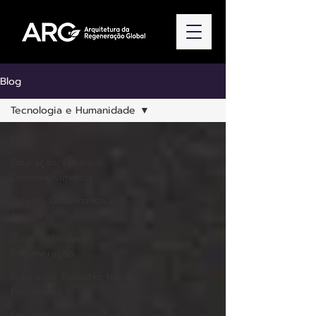
Blog
Tecnologia e Humanidade
Posts
Educação, Futuro e
Desenvolvimento
Direito, Governança e
Justiça
Sustentabilidade,
Regeneração
Futuro do Trabalho, Novas
Economias
Economia Colaborativa e