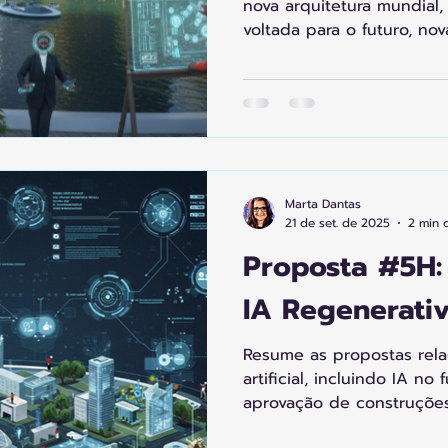
nova arquitetura mundial
voltada para o futuro, no
esportes reinventados, re
tecnologia a serviço da h
governança digital, e cida
Marta Dantas
21 de set. de 2025
2 min d
Proposta #5H:
IA Regenerati
Resume as propostas rela
artificial, incluindo IA no
aprovação de construções
WhatsApp, empresas de 