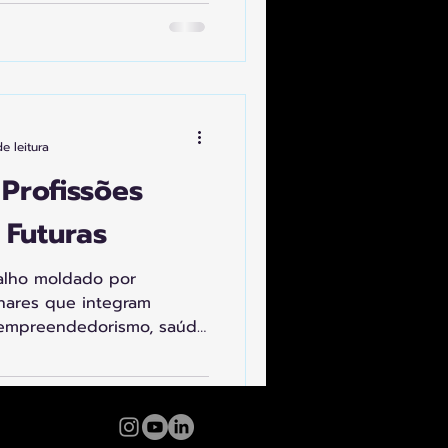
novo Quociente de
era da Internet Viva.
e leitura
Profissões
 Futuras
balho moldado por
inares que integram
a, empreendedorismo, saúde
 por IA, robótica, big data
oco em criatividade,
éticas.