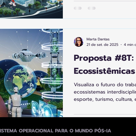
agentes inteligentes, o 
Integração Humano-IA e a 
Marta Dantas
21 de set. de 2025
4 min d
Proposta #8T: 
Ecossistêmicas
Visualiza o futuro do tra
ecossistemas interdiscipl
esporte, turismo, cultur
e pesquisa, impulsionados
e realidade virtual, com f
impacto social e soluções 
SISTEMA OPERACIONAL PARA O MUNDO PÓS-IA