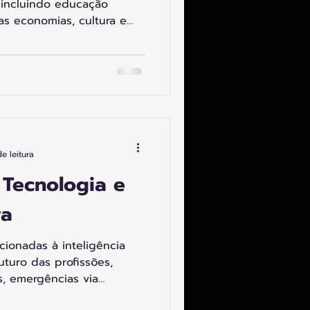
, incluindo educação
vas economias, cultura e
generação planetária,
umanidade, direito e
des inteligentes.
e leitura
 Tecnologia e
va
cionadas à inteligência
 futuro das profissões,
, emergências via
uma só pessoa com