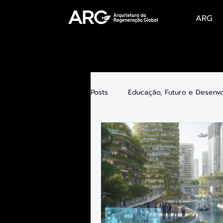
ARG
Posts
Educação, Futuro e Desenv
Futuro do Trabalho, Novas Econo
Tecnologia e Humanidade
C