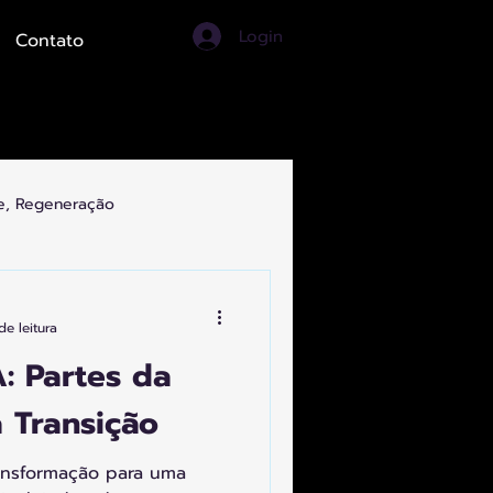
Login
Contato
de, Regeneração
ortes, Turismo, Artes
de leitura
: Partes da
 Transição
ransformação para uma