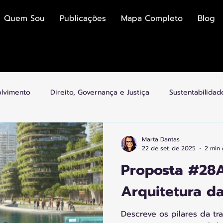
Quem Sou
Publicações
Mapa Completo
Blog
olvimento
Direito, Governança e Justiça
Sustentabilida
mias
Economia Colaborativa e Plataformas
Cultura, Esp
Marta Dantas
22 de set. de 2025
2 min 
Proposta #28A
idades Inteligentes
Arquitetura e Transição
Arquitetura da
Descreve os pilares da t