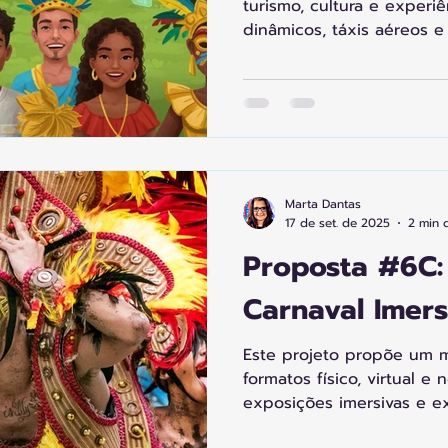
turismo, cultura e experi
dinâmicos, táxis aéreos 
turismo regenerativo.
Marta Dantas
17 de set. de 2025
2 min d
Proposta #6C:
Carnaval Imers
Este projeto propõe um 
formatos físico, virtual e
exposições imersivas e ex
para preservar e expandir