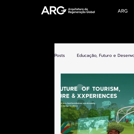
ARG
Posts
Educação, Futuro e Desenv
Futuro do Trabalho, Novas Econo
Tecnologia e Humanidade
C