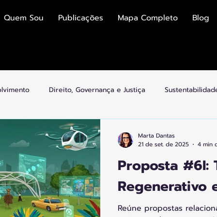
Quem Sou
Publicações
Mapa Completo
Blog
olvimento
Direito, Governança e Justiça
Sustentabilida
mias
Economia Colaborativa e Plataformas
Cultura, Esp
Marta Dantas
21 de set. de 2025
4 min d
Proposta #6I: 
idades Inteligentes
Arquitetura e Transição
Regenerativo e
Reúne propostas relacion