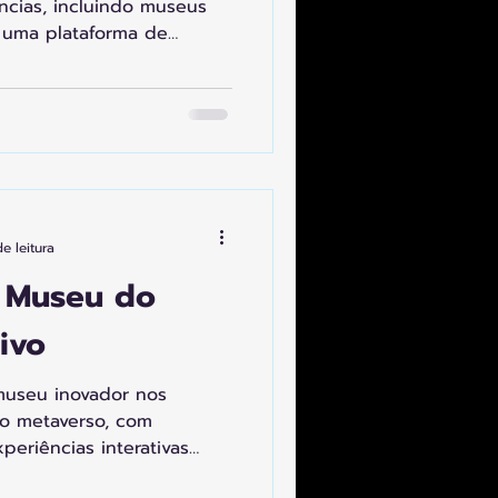
ências, incluindo museus
e uma plataforma de
e leitura
 Museu do
ivo
museu inovador nos
 no metaverso, com
periências interativas
 a cultura do Carnaval