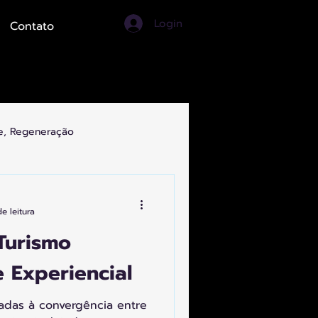
Login
Contato
de, Regeneração
ortes, Turismo, Artes
e leitura
Turismo
 Experiencial
adas à convergência entre