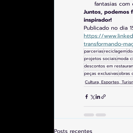
fantasias com 
Juntos, podemos f
inspirador!
Publicado no dia 1
https://www.linke
transformando-mag
parcerias
reciclagem
do
projetos sociais
moda ci
descontos em restauran
peças exclusivas
obras 
Cultura, Esportes, Turis
Posts recentes