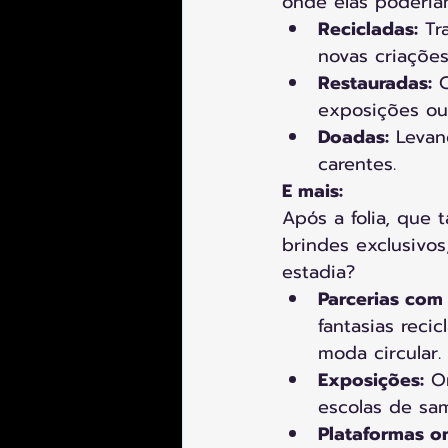
onde elas poderia
Recicladas:
 Tr
novas criações
Restauradas:
 
exposições ou
Doadas:
 Levan
carentes.
E mais:
Após a folia, que 
brindes exclusivo
estadia?
Parcerias com 
fantasias reci
moda circular.
Exposições:
 O
escolas de sam
Plataformas on