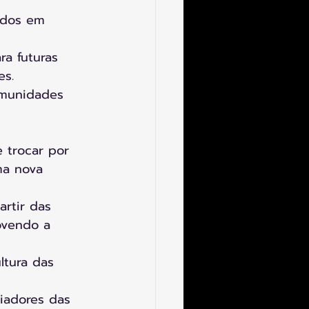
idos em 
ra futuras 
es.
omunidades 
e trocar por 
ma nova 
artir das 
ovendo a 
ltura das 
riadores das 