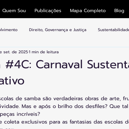
Quem Sou
Publicações
Mapa Completo
Blog
olvimento
Direito, Governança e Justiça
Sustentabilida
e set. de 2025
1 min de leitura
mias
Economia Colaborativa e Plataformas
Cultura, Esp
 #4C: Carnaval Sustent
ativo
idades Inteligentes
Arquitetura e Transição
scolas de samba são verdadeiras obras de arte, f
tividade. Mas e após o brilho dos desfiles? Que t
peças incríveis?
 coleta exclusivos para as fantasias das escolas 