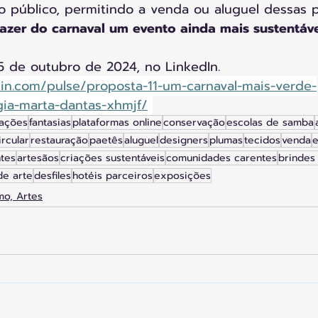
o público, permitindo a venda ou aluguel dessas p
azer do carnaval um evento ainda mais sustentáve
5 de outubro de 2024, no LinkedIn.
din.com/pulse/proposta-11-um-carnaval-mais-verde-
ia-marta-dantas-xhmjf/
ações
fantasias
plataformas online
conservação
escolas de samba
rcular
restauração
paetês
aluguel
designers
plumas
tecidos
venda
e
tes
artesãos
criações sustentáveis
comunidades carentes
brindes
de arte
desfiles
hotéis parceiros
exposições
mo, Artes