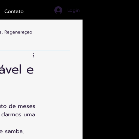
Login
Contato
de, Regeneração
ortes, Turismo, Artes
ável e
ruto de meses 
al darmos uma 
de samba, 