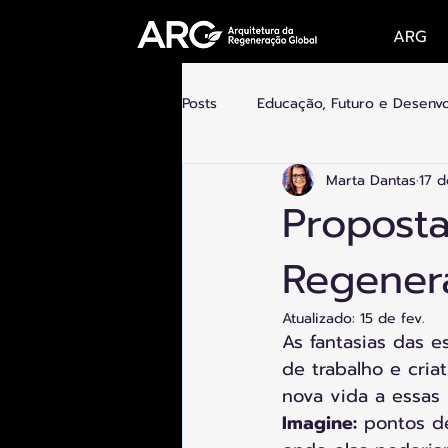
ARG
Posts
Educação, Futuro e Desenv
Marta Dantas
17 d
Futuro do Trabalho, Novas Econo
Proposta
Regener
Tecnologia e Humanidade
C
Atualizado:
15 de fev.
As fantasias das e
de trabalho e cria
nova vida a essas 
Imagine:
 pontos de