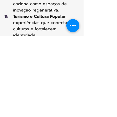
cozinha como espaços de 
inovação regenerativa.
Turismo e Cultura Popular
: 
experiências que conectam 
culturas e fortalecem 
identidade.
Tecnologia da Informação e 
Inteligência Artificial
: 
plataformas e simulações que 
apoiam decisões regenerativas.
Espiritualidade
: dimensão 
humana que transcende o 
material e conecta ao 
propósito maior.
Paixão pela Humanidade e 
pela Tecnologia
Mais do que disciplinas, a ARG é 