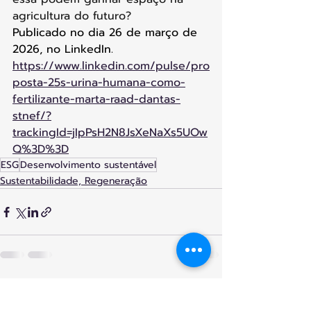
agricultura do futuro?
Publicado no dia 
26 de março de 
2026, no LinkedIn.
https://www.linkedin.com/pulse/pro
posta-25s-urina-humana-como-
fertilizante-marta-raad-dantas-
stnef/?
trackingId=jIpPsH2N8JsXeNaXs5UOw
Q%3D%3D
ESG
Desenvolvimento sustentável
Sustentabilidade, Regeneração
Posts recentes
Ver tudo