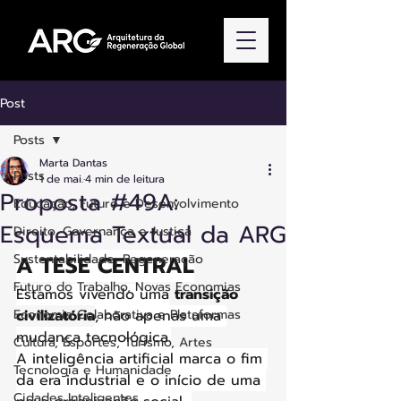
Post
Posts
Marta Dantas
Posts
1 de mai.
4 min de leitura
Proposta #49A:
Educação, Futuro e Desenvolvimento
Esquema Textual da ARG
Direito, Governança e Justiça
Sustentabilidade, Regeneração
A TESE CENTRAL
Futuro do Trabalho, Novas Economias
Estamos vivendo uma
transição 
Economia Colaborativa e Plataformas
civilizatória
, não apenas uma 
mudança tecnológica.
Cultura, Esportes, Turismo, Artes
A inteligência artificial marca o fim 
Tecnologia e Humanidade
da era industrial e o início de uma 
Cidades Inteligentes