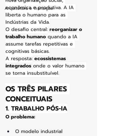
nova organização social, 
econômica e produtiva. A IA 
Arquitetura e Transição
liberta o humano para as 
Indústrias da Vida.
O desafio central:
reorganizar o 
trabalho humano
quando a IA 
assume tarefas repetitivas e 
cognitivas básicas.
A resposta:
ecossistemas 
integrados
onde o valor humano 
se torna insubstituível.
OS TRÊS PILARES 
CONCEITUAIS
1. TRABALHO PÓS-IA
O problema:
O modelo industrial 