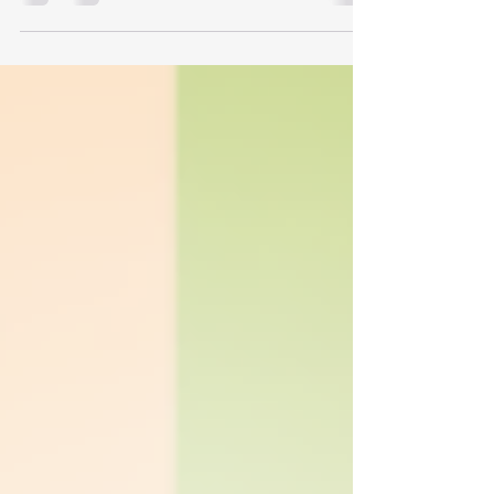
Prosperidade apresenta um conjunto de
ações práticas que conectam educação viva,
inovação, regeneração econômica, cultura e
governança para gerar trabalho e renda em
todas as faixas etárias, com foco em
sustentabilidade, inclusão digital, saúde
preventiva, economia colaborativa e
megaeventos como motores de empregos
locais e globais.