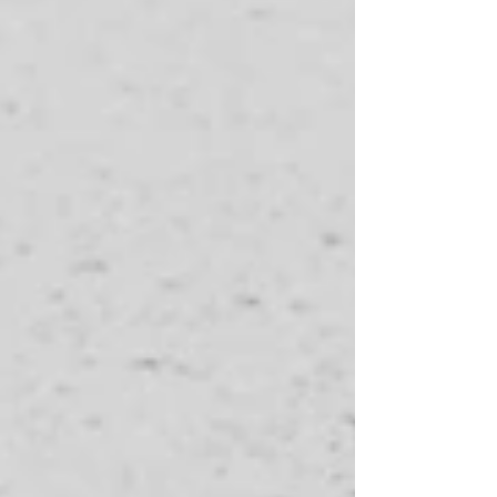
tecnologias com propósito humano), Trilhas
Personalizadas e um Projeto de Impacto final
com Certificação 360°.