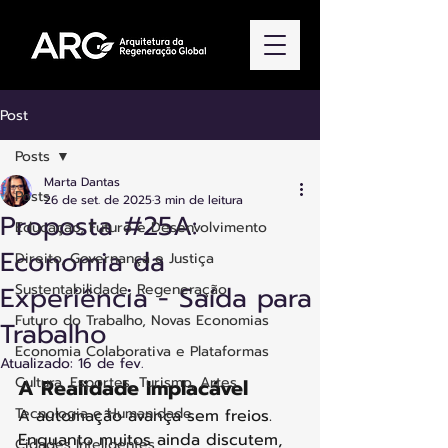
Post
Posts
Marta Dantas
Posts
26 de set. de 2025
3 min de leitura
Proposta #25A:
Educação, Futuro e Desenvolvimento
Economia da
Direito, Governança e Justiça
Experiência - Saída para
Sustentabilidade, Regeneração
Futuro do Trabalho, Novas Economias
Trabalho
Economia Colaborativa e Plataformas
Atualizado:
16 de fev.
Cultura, Esportes, Turismo, Artes
A Realidade Implacável
Tecnologia e Humanidade
A automação avança sem freios. 
Enquanto muitos ainda discutem, 
Cidades Inteligentes