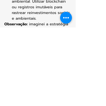
ambiental. Utilizar blockchain 
ou registros imutáveis para 
rastrear reinvestimentos sociais 
e ambientais.
Observação:
 imaginei a estratégia 
migratória aplicada a todas as 
áreas.
Para explorar cada um desses 
motores em detalhes, 
visite: 
https://www.martadantas.co
m.br/blog
Curta se você concorda. Comente 
qual motor mais inspira 
você. Compartilhe esta visão com 
líderes que querem transformar o 
mundo. 
O futuro da humanidade 
está nas experiências que só nós, 
humanos, podemos criar.
Publicado no dia 26 de setembro 