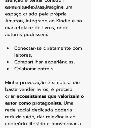
atenção e tentar construir 
comunidade. Mas imagine um 
Arquitetura e Transição
espaço criado pela própria 
Amazon, integrado ao Kindle e ao 
marketplace de livros, onde 
autores pudessem:
Conectar-se diretamente com 
leitores,
Compartilhar experiências,
Colaborar entre si.
Minha provocação é simples: não 
basta vender livros, é preciso 
criar 
ecossistemas que valorizem o 
autor como protagonista
. Uma 
rede social dedicada poderia 
reduzir ruído, dar relevância ao 
conteúdo literário e transformar a 