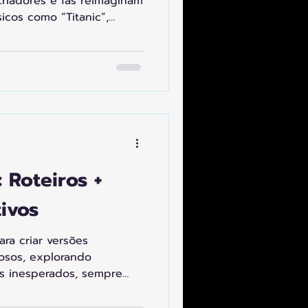
 criadores e fãs reimaginam
sicos como “Titanic”,
 Wars”, com suporte da IA.
respeitando direitos
originais. Os melhores
ciados e exibidos em
iando o storytelling e
tor de um cinema
 Roteiros +
tivos
ra criar versões
mosos, explorando
ais inesperados, sempre
is. Roteiristas, estúdios e
os, com histórias