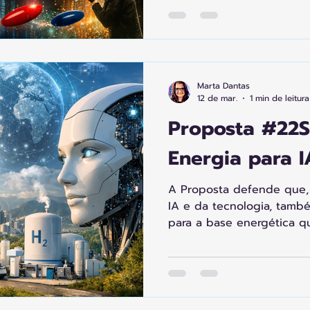
personalizadas para públi
é licenciada e monetizada
reconhecimento e remune
cinema inclusivo, diverso 
se…?” impulsiona inovação
Marta Dantas
12 de mar.
1 min de leitura
Proposta #22S:
Energia para I
A Proposta defende que,
IA e da tecnologia, tamb
para a base energética q
A energia renovável — sola
hidrogênio verde — não é
mas condição para o futu
incentiva pessoas, empr
assumirem parte da respo