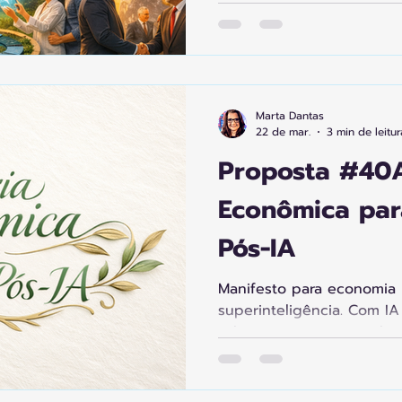
recursos. Humanidade em
servindo propósito humano
governança global coorde
colaborativas. Civilização
pós-destruição ambiental
liberado, vida em harmon
Marta Dantas
planeta.
22 de mar.
3 min de leitur
Proposta #40A
Econômica pa
Pós-IA
Manifesto para economia 
superinteligência. Com I
valor migra para o insubst
humanas, cultura, criativ
ambiental. Cinco pilares:
ampliados por IA, regener