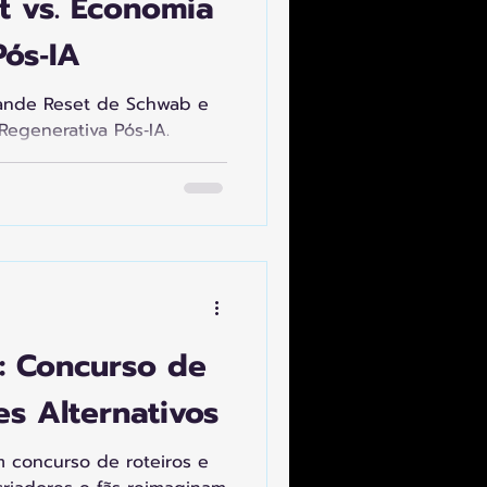
t vs. Economia
Pós‑IA
ande Reset de Schwab e
Regenerativa Pós‑IA.
 sistêmica, mas divergem
a em “resetar” sistemas,
enerativa defende
obreposição, integrando
, cidades, justiça,
objetivo é criar
egenerar ecossistemas e
de cooperação.
: Concurso de
es Alternativos
 concurso de roteiros e