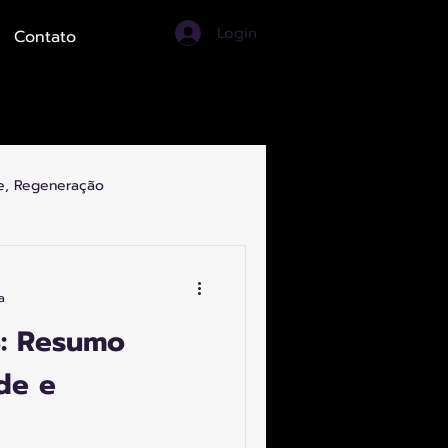
Login
Contato
de, Regeneração
ortes, Turismo, Artes
a
: Resumo
de e