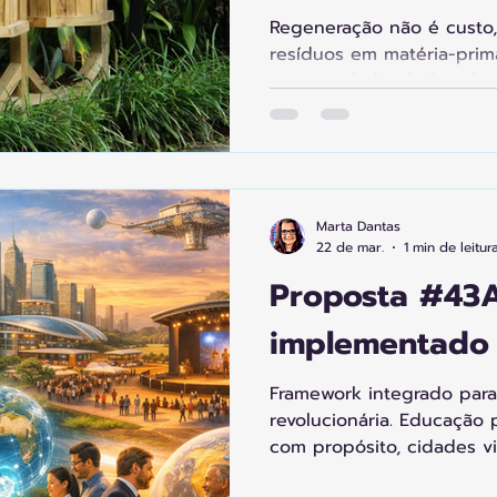
Regeneração não é custo,
resíduos em matéria-prim
oportunidade, dados clim
Economia circular prática:
vira recurso, pneu reaprov
no ciclo econômico. IA or
resíduos, agricultura urba
regenerativos, roupas dupl
Marta Dantas
tecnológico, agricultura v
22 de mar.
1 min de leitur
ambiental gera valor, rend
Proposta #43
ecossistêm
implementado
Framework integrado para
revolucionária. Educação 
com propósito, cidades vi
Economia circular regene