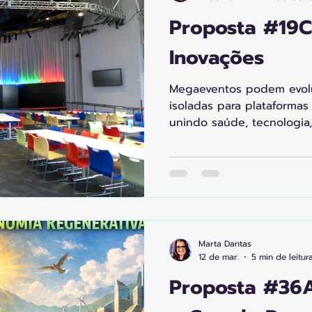
Proposta #19C
Inovações
Megaeventos podem evolu
isoladas para plataformas
unindo saúde, tecnologia
turismo, cinema, games, c
Com planejamento conjunt
escala global, criam emp
legados duradouros. Nov
modelos de impacto redu
fortalecem cooperativas e
culturais, consolidando ec
Marta Dantas
sociais.
12 de mar.
5 min de leitur
Proposta #36A