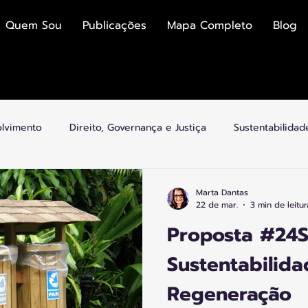
Quem Sou
Publicações
Mapa Completo
Blog
olvimento
Direito, Governança e Justiça
Sustentabilida
mias
Economia Colaborativa e Plataformas
Cultura, Esp
Marta Dantas
22 de mar.
3 min de leitur
Proposta #24S
idades Inteligentes
Arquitetura e Transição
Sustentabilida
Regeneração