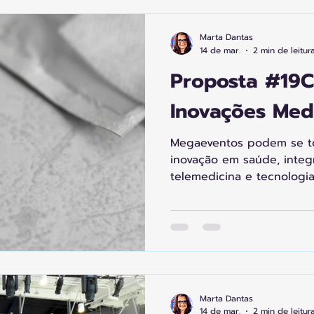
modalidades trabalho, ci
mercados geram 10-15 mi
Marta Dantas
reside em cooperação, p
14 de mar.
2 min de leitur
estar coletivo. Regenerar
Proposta #19C
Inovações Med
Megaeventos podem se to
inovação em saúde, integ
telemedicina e tecnologi
protocolos éticos e indi
planejamento, pilotos regi
criam empregos locais, d
infraestrutura médica dur
emergem e modelos de im
fortalecem cooperativas 
saúde comunitária.
Marta Dantas
14 de mar.
2 min de leitur