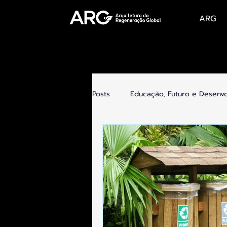
ARG
Posts
Educação, Futuro e Desenv
Futuro do Trabalho, Novas Econo
Tecnologia e Humanidade
C