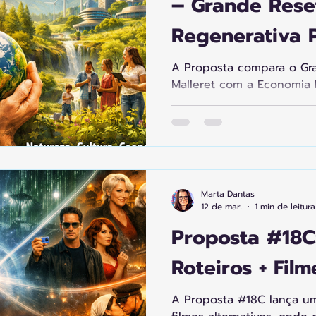
– Grande Rese
Regenerativa 
A Proposta compara o Gr
Malleret com a Economia 
Ambos diagnosticam crise
nos caminhos: o Reset fal
enquanto a proposta reg
transição evolutiva por s
educação, trabalho, cultura
tecnologia e ambiente. O 
Marta Dantas
prosperidade inclusiva, r
12 de mar.
1 min de leitura
usar IA como ferramenta 
Proposta #18C
Roteiros + Film
A Proposta #18C lança um